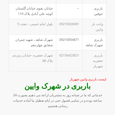
باربری
–
خیابان نقوی خیابان گلستان
جوقین
کوچه علی آبادی پلاک 110
وانت بار
09210026081
بلوار امام خمینی – بعثت 5
وایین
باربری
09210054871
شهرک شاهد ، شهید چمران
شهرک شاهد
شقایق چهاردهم
باربری
02156423621
شهرک جعفریه -خیابان زمردی
جعفریه
پلاک 88
شهریار
لیست باربری وایین شهریار
باربری در شهرک وایین
خدماتی که ما در شبانه روز به مشتریان اراعه می دهیم بصورت 24
ساعته بوده و در تمامی فصول حتی در ایام تعطیل ما آماده خدمات
رسانی هستیم.