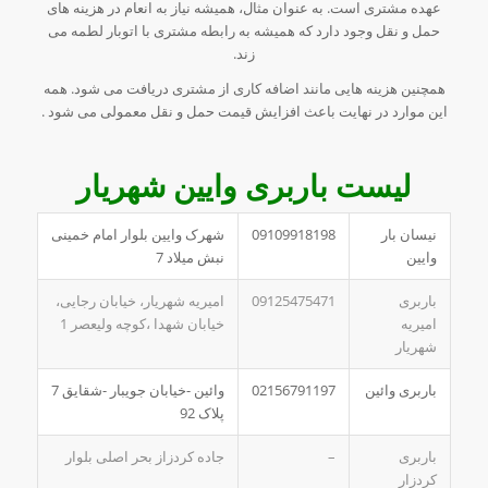
عهده مشتری است. به عنوان مثال، همیشه نیاز به انعام در هزینه های
حمل و نقل وجود دارد که همیشه به رابطه مشتری با اتوبار لطمه می
زند.
همچنین هزینه هایی مانند اضافه کاری از مشتری دریافت می شود. همه
این موارد در نهایت باعث افزایش قیمت حمل و نقل معمولی می شود .
لیست باربری وایین شهریار
نیسان بار
09109918198
شهرک وایین بلوار امام خمینی
وایین
نبش میلاد 7
باربری
09125475471
امیریه شهریار، خیابان رجایی،
امیریه
خیابان شهدا ،کوچه ولیعصر 1
شهریار
باربری وائین
02156791197
وائین -خیابان جویبار -شقایق 7
پلاک 92
باربری
–
جاده کردزاز بحر اصلی بلوار
کردزار