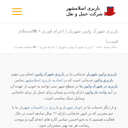
باربری شهرک وایین شهریار ( اعزام فوری + ☎️استعلام
قیمت)
مکان شما:
خانه
/
باربری شهرک وایین شهریار ( اعزام فوری + ☎️استعلام قیمت)...
باربری وایین شهریار
خدماتی ما در
باربری شهرک وایین
انجام می دهیم
.
باربري وائین
خدماتی است که در
اتحادیه باربری اسلامشهر
تمامی
باربری در شهرک وایین
ها در سطح شهر نمی توانند به خوبی از عهده آن
بر آیند
وانت بار وایین
دارای وانت و نیسان برای حمل بار برای جابجایی
وسایل سبک مناسب است.
و از دیگر خدمات ما در
اتوبار شهریار
و
باربری در باغستان شهریار
ما با
تیم مجربی که در امور جابجایی دارای 11 سال سابقه است در حال
فعالیت هستیم تا به نحو احسن تمامی کاره های انجام گیرد و موجب
رضایت هر چه بهتر مشتریان شود.