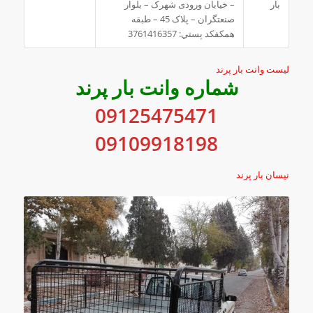
بار
– خیابان ورودی شهرک – بلوار
صنعتگران – پلاک 45 – طبقه
همکفکد پستي: 3761416357
لیست وانت بار پرند
شماره وانت بار پرند
09125475471
09109918198
نیسان بار پرند