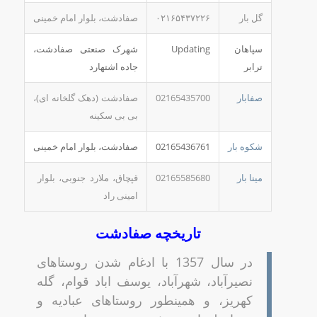
گل بار
۰۲۱۶۵۴۳۷۲۲۶
صفادشت، بلوار امام خمینی
سپاهان
Updating
شهرک صنعتی صفادشت،
ترابر
جاده اشتهارد
صفابار
02165435700
صفادشت (دهک گلخانه ای)،
بی بی سکینه
شکوه بار
02165436761
صفادشت، بلوار امام خمینی
مینا بار
02165585680
قپچاق، ملارد جنوبی، بلوار
امینی راد
تاریخچه صفادشت
در سال 1357 با ادغام شدن روستاهای
نصیرآباد، شهرآباد، یوسف اباد قوام، گله
کهریز، و همینطور روستاهای عبادیه و